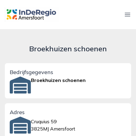
inderegioamersfoort.nl
Ope
Broekhuizen schoenen
Bedrijfsgegevens
Broekhuizen schoenen
Adres
Cruquius 59
3825MJ Amersfoort