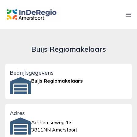
inderegioamersfoort.nl
Ope
Buijs Regiomakelaars
Bedrijfsgegevens
Buijs Regiomakelaars
Adres
Arnhemseweg 13
3811NN Amersfoort