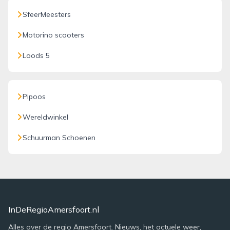
SfeerMeesters
Motorino scooters
Loods 5
Pipoos
Wereldwinkel
Schuurman Schoenen
InDeRegioAmersfoort.nl
Alles over de regio Amersfoort. Nieuws, het actuele weer,