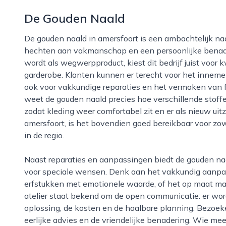
De Gouden Naald
De gouden naald in amersfoort is een ambachtelijk naaiatelier dat zich richt op mensen die waarde
hechten aan vakmanschap en een persoonlijke benader
wordt als wegwerpproduct, kiest dit bedrijf juist voor 
garderobe. Klanten kunnen er terecht voor het innemen
ook voor vakkundige reparaties en het vermaken van f
weet de gouden naald precies hoe verschillende sto
zodat kleding weer comfortabel zit en er als nieuw uitzi
amersfoort, is het bovendien goed bereikbaar voor zow
in de regio.
Naast reparaties en aanpassingen biedt de gouden naald ook maatwerk en creatieve oplossingen
voor speciale wensen. Denk aan het vakkundig aanpas
erfstukken met emotionele waarde, of het op maat ma
atelier staat bekend om de open communicatie: er wor
oplossing, de kosten en de haalbare planning. Bezoek
eerlijke advies en de vriendelijke benadering. Wie mee