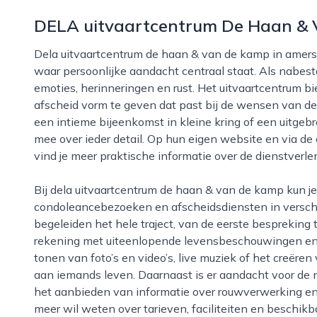
DELA uitvaartcentrum De Haan &
Dela uitvaartcentrum de haan & van de kamp in amersfoort is een eigentijdse en gastvrije locatie
waar persoonlijke aandacht centraal staat. Als nabesta
emoties, herinneringen en rust. Het uitvaartcentrum b
afscheid vorm te geven dat past bij de wensen van de
een intieme bijeenkomst in kleine kring of een uitgeb
mee over ieder detail. Op hun eigen website en via d
vind je meer praktische informatie over de dienstverl
Bij dela uitvaartcentrum de haan & van de kamp kun je terecht voor opbaringen,
condoleancebezoeken en afscheidsdiensten in verschi
begeleiden het hele traject, van de eerste bespreking 
rekening met uiteenlopende levensbeschouwingen en rit
tonen van foto’s en video’s, live muziek of het creëre
aan iemands leven. Daarnaast is er aandacht voor de 
het aanbieden van informatie over rouwverwerking en 
meer wil weten over tarieven, faciliteiten en beschi