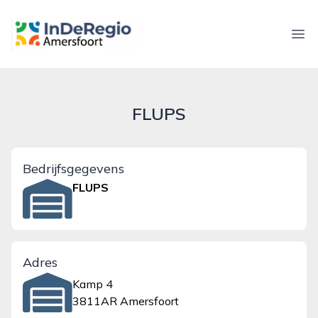
inderegioamersfoort.nl
Ope
FLUPS
Bedrijfsgegevens
FLUPS
Adres
Kamp 4
3811AR Amersfoort