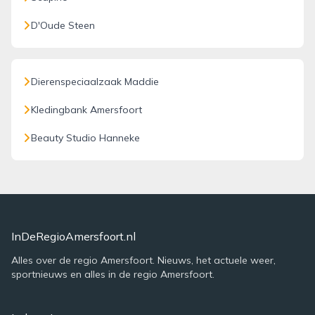
D'Oude Steen
Dierenspeciaalzaak Maddie
Kledingbank Amersfoort
Beauty Studio Hanneke
InDeRegioAmersfoort.nl
Alles over de regio Amersfoort. Nieuws, het actuele weer,
sportnieuws en alles in de regio Amersfoort.