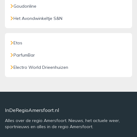
Goudonline
Het Avondwinkeltje S&N
Etos
ParfumBar
Electro World Drieenhuizen
InDeRegioAmersfoort.nl
Alles over de regio Amersfoort. Nieuws, het actuele weer,
sportnieuws en alles in de regio Amersfoort.