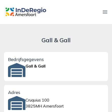
inderegioamersfoort.nl
Ope
Gall & Gall
Bedrijfsgegevens
Gall & Gall
Adres
Cruquius 100
3825MH Amersfoort