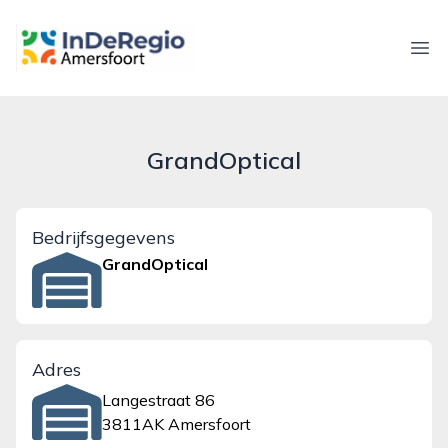
inderegioamersfoort.nl
Ope
GrandOptical
Bedrijfsgegevens
GrandOptical
Adres
Langestraat 86
3811AK Amersfoort