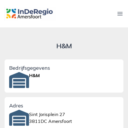
inderegioamersfoort.nl
Ope
H&M
Bedrijfsgegevens
H&M
Adres
Sint Jorisplein 27
3811DC Amersfoort