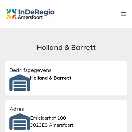
inderegioamersfoort.nl
Ope
Holland & Barrett
Bedrijfsgegevens
Holland & Barrett
Adres
Emiclaerhof 188
3823ES Amersfoort