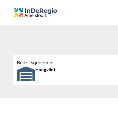
inderegioamersfoort.nl
Bedrijfsgegevens
Hoogvliet