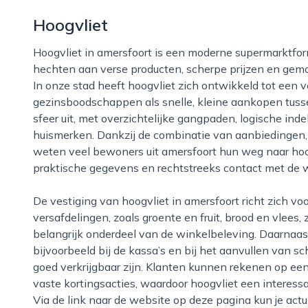
Hoogvliet
Hoogvliet in amersfoort is een moderne supermarktformule die zich richt op klanten die waarde
hechten aan verse producten, scherpe prijzen en gem
In onze stad heeft hoogvliet zich ontwikkeld tot een 
gezinsboodschappen als snelle, kleine aankopen tusse
sfeer uit, met overzichtelijke gangpaden, logische ind
huismerken. Dankzij de combinatie van aanbiedingen, 
weten veel bewoners uit amersfoort hun weg naar hoogv
praktische gegevens en rechtstreeks contact met de w
De vestiging van hoogvliet in amersfoort richt zich vooral op gemak, service en kwaliteit. De
versafdelingen, zoals groente en fruit, brood en vlees,
belangrijk onderdeel van de winkelbeleving. Daarnaast 
bijvoorbeeld bij de kassa’s en bij het aanvullen van 
goed verkrijgbaar zijn. Klanten kunnen rekenen op ee
vaste kortingsacties, waardoor hoogvliet een interess
Via de link naar de website op deze pagina kun je actu