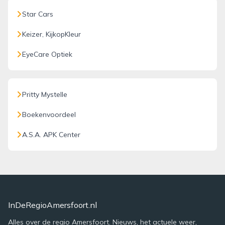
Star Cars
Keizer, KijkopKleur
EyeCare Optiek
Pritty Mystelle
Boekenvoordeel
A.S.A. APK Center
InDeRegioAmersfoort.nl
Alles over de regio Amersfoort. Nieuws, het actuele weer,