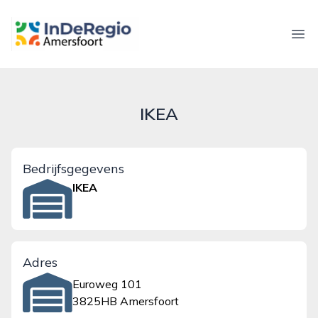
inderegioamersfoort.nl
Ope
IKEA
Bedrijfsgegevens
IKEA
Adres
Euroweg 101
3825HB Amersfoort