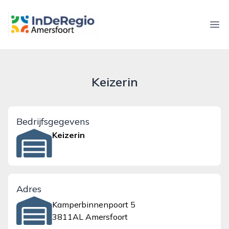
inderegioamersfoort.nl
Ope
Keizerin
Bedrijfsgegevens
Keizerin
Adres
Kamperbinnenpoort 5
3811AL Amersfoort