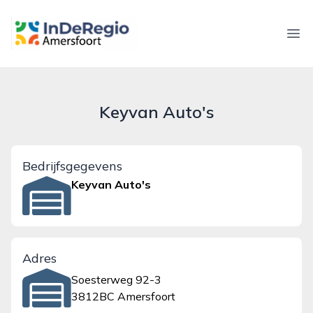
inderegioamersfoort.nl
Ope
Keyvan Auto's
Bedrijfsgegevens
Keyvan Auto's
Adres
Soesterweg 92-3
3812BC Amersfoort