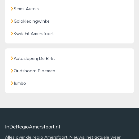
Sems Auto's
Galakledingwinkel
Kwik-Fit Amersfoort
Autosloperij De Birkt
Oudshoorn Bloemen
Jumbo
InDeRegioAmersfoort.nl
Alles over de regio Amersfoort. Nieuws, het actuele weer,