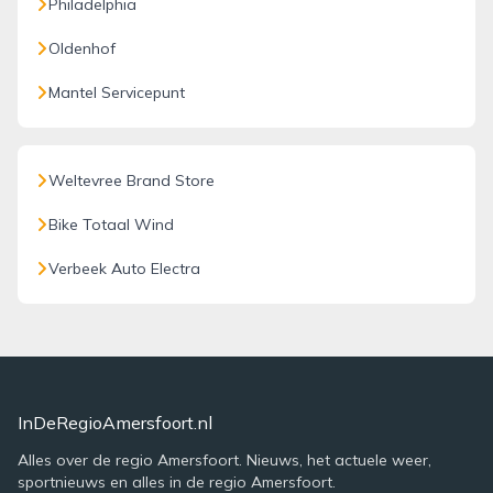
Philadelphia
Oldenhof
Mantel Servicepunt
Weltevree Brand Store
Bike Totaal Wind
Verbeek Auto Electra
InDeRegioAmersfoort.nl
Alles over de regio Amersfoort. Nieuws, het actuele weer,
sportnieuws en alles in de regio Amersfoort.