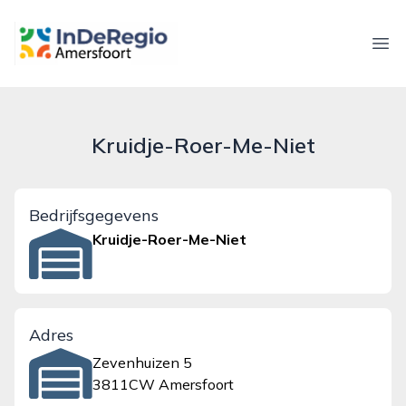
inderegioamersfoort.nl
Ope
Kruidje-Roer-Me-Niet
Bedrijfsgegevens
Kruidje-Roer-Me-Niet
Adres
Zevenhuizen 5
3811CW Amersfoort