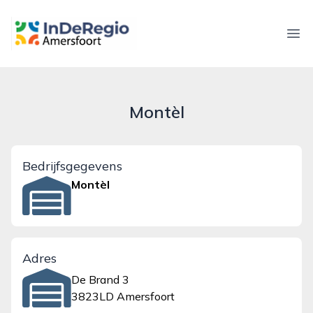
inderegioamersfoort.nl
Ope
Montèl
Bedrijfsgegevens
Montèl
Adres
De Brand 3
3823LD Amersfoort