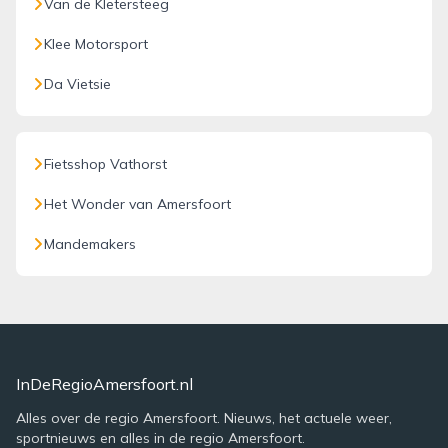
Van de Kletersteeg
Klee Motorsport
Da Vietsie
Fietsshop Vathorst
Het Wonder van Amersfoort
Mandemakers
InDeRegioAmersfoort.nl
Alles over de regio Amersfoort. Nieuws, het actuele weer,
sportnieuws en alles in de regio Amersfoort.