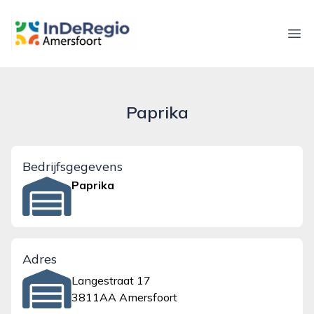
inderegioamersfoort.nl
Ope
Paprika
Bedrijfsgegevens
Paprika
Adres
Langestraat 17
3811AA Amersfoort