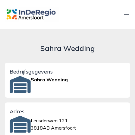
inderegioamersfoort.nl
Ope
Sahra Wedding
Bedrijfsgegevens
Sahra Wedding
Adres
Leusderweg 121
3818AB Amersfoort