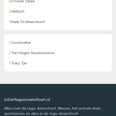
D'Oude Steen
Helmich
Kwik-Fit Amersfoort
Goudonline
Ten Hagen Naaimachines
Toko Tjin
InDeRegioAmersfoort.nl
Alles over de regio Amersfoort. Nieuws, het actuele weer,
sportnieuws en alles in de regio Amersfoort.