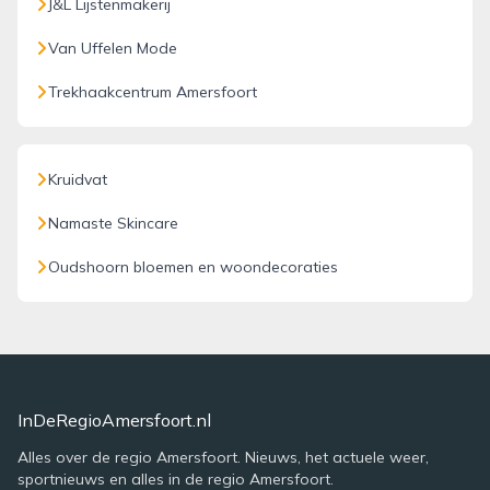
J&L Lijstenmakerij
Van Uffelen Mode
Trekhaakcentrum Amersfoort
Kruidvat
Namaste Skincare
Oudshoorn bloemen en woondecoraties
InDeRegioAmersfoort.nl
Alles over de regio Amersfoort. Nieuws, het actuele weer,
sportnieuws en alles in de regio Amersfoort.