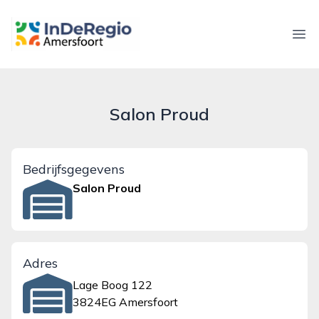
inderegioamersfoort.nl
Ope
Salon Proud
Bedrijfsgegevens
Salon Proud
Adres
Lage Boog 122
3824EG Amersfoort