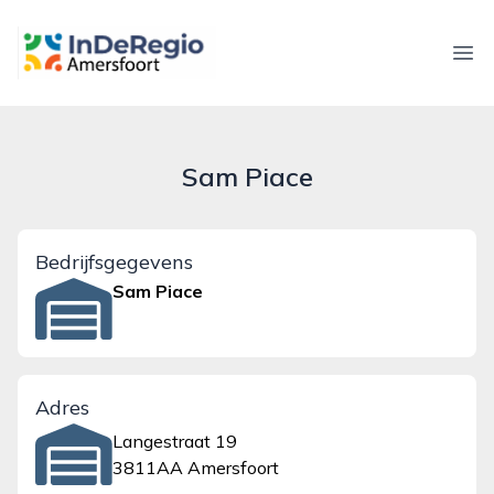
inderegioamersfoort.nl
Ope
Sam Piace
Bedrijfsgegevens
Sam Piace
Adres
Langestraat 19
3811AA Amersfoort