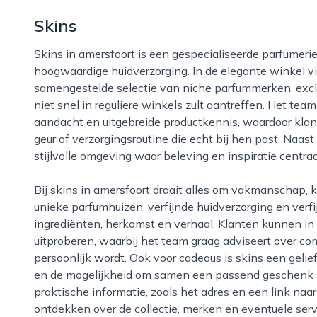
Skins
Skins in amersfoort is een gespecialiseerde parfumerie die zich richt op bijzondere geuren en
hoogwaardige huidverzorging. In de elegante winkel v
samengestelde selectie van niche parfummerken, exclu
niet snel in reguliere winkels zult aantreffen. Het te
aandacht en uitgebreide productkennis, waardoor klan
geur of verzorgingsroutine die echt bij hen past. Naast
stijlvolle omgeving waar beleving en inspiratie centraa
Bij skins in amersfoort draait alles om vakmanschap, kwaliteit en beleving. Het aanbod bestaat uit
unieke parfumhuizen, verfijnde huidverzorging en ver
ingrediënten, herkomst en verhaal. Klanten kunnen in
uitproberen, waarbij het team graag adviseert over com
persoonlijk wordt. Ook voor cadeaus is skins een gelie
en de mogelijkheid om samen een passend geschenk sa
praktische informatie, zoals het adres en een link naa
ontdekken over de collectie, merken en eventuele servi