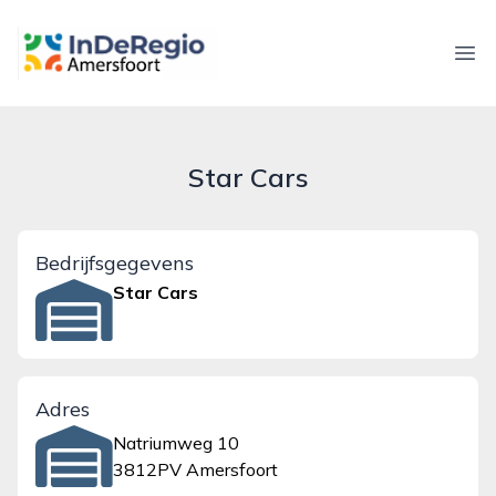
inderegioamersfoort.nl
Ope
Star Cars
Bedrijfsgegevens
Star Cars
Adres
Natriumweg 10
3812PV Amersfoort