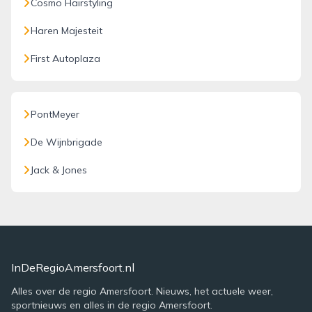
Cosmo Hairstyling
Haren Majesteit
First Autoplaza
PontMeyer
De Wijnbrigade
Jack & Jones
InDeRegioAmersfoort.nl
Alles over de regio Amersfoort. Nieuws, het actuele weer,
sportnieuws en alles in de regio Amersfoort.