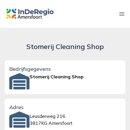
inderegioamersfoort.nl
Ope
Stomerij Cleaning Shop
Bedrijfsgegevens
Stomerij Cleaning Shop
Adres
Leusderweg 216
3817KG Amersfoort