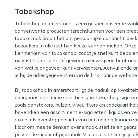
Tabakshop
Tabakshop in amersfoort is een gespecialiseerde winkel waar liefhebbers van rookwaren en
aanverwante producten terechtkunnen voor een breed 
tabakszaak draait het om persoonlijke aandacht, desk
bezoekers in alle rust hun keuze kunnen maken. Onze s
kenmerken van tabakshop, zodat je snel kunt bepalen 
nu vaste klant bent of gewoon nieuwsgierig bent naar h
van wat je ongeveer kunt verwachten. Aanvullende pra
je bij de adresgegevens en via de link naar de website.
Bij tabakshop in amersfoort ligt de nadruk op kwaliteit, keuze en service. In de winkel vind je
doorgaans een ruime selectie sigaretten, shag, sigare
zoals aanstekers, hulzen, vloei, filters en cadeauarti
bovendien een assortiment e-sigaretten, liquids en ve
rokers als overstappers iets van hun gading kunnen v
klaar om mee te denken over smaak, sterkte en gebrui
passende sigaar of pijptabak. Via onze site kun je je al