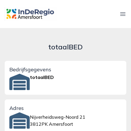
inderegioamersfoort.nl
Ope
totaalBED
Bedrijfsgegevens
totaalBED
Adres
Nijverheidsweg-Noord 21
3812PK Amersfoort