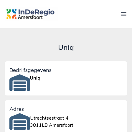
inderegioamersfoort.nl
Ope
Uniq
Bedrijfsgegevens
Uniq
Adres
Utrechtsestraat 4
3811LB Amersfoort