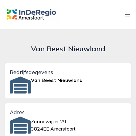
inderegioamersfoort.nl
Ope
Van Beest Nieuwland
Bedrijfsgegevens
Van Beest Nieuwland
Adres
Zonnewijzer 29
3824EE Amersfoort