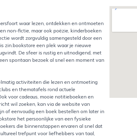
s en non-fictie, maar ook poëzie, kinderboeken
lectie wordt zorgvuldig samengesteld door een
 is zin.bookstore een plek waar je nieuwe
ugvindt. De sfeer is rustig en uitnodigend, met
t een spontaan bezoek al snel een moment van
clubs en thematafels rond actuele
Ook voor cadeaus, mooie notitieboeken en
ericht wil zoeken, kan via de website van
ijn of eenvoudig een boek bestellen om later in
okstore het persoonlijke van een fysieke
oekers die binnenstappen ervaren al snel dat
ultureel trefpunt voor liefhebbers van taal,