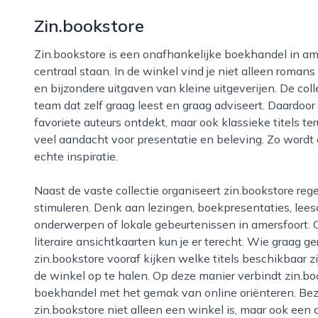
Zin.bookstore
Zin.bookstore is een onafhankelijke boekhandel in amersfoort waar lezen, ontdekken en ontmoeten
centraal staan. In de winkel vind je niet alleen roman
en bijzondere uitgaven van kleine uitgeverijen. De col
team dat zelf graag leest en graag adviseert. Daardoor
favoriete auteurs ontdekt, maar ook klassieke titels ter
veel aandacht voor presentatie en beleving. Zo word
echte inspiratie.
Naast de vaste collectie organiseert zin.bookstore regelmatig activiteiten die lezen en ontmoeting
stimuleren. Denk aan lezingen, boekpresentaties, lees
onderwerpen of lokale gebeurtenissen in amersfoort. 
literaire ansichtkaarten kun je er terecht. Wie graag g
zin.bookstore vooraf kijken welke titels beschikbaar z
de winkel op te halen. Op deze manier verbindt zin.bo
boekhandel met het gemak van online oriënteren. Bez
zin.bookstore niet alleen een winkel is, maar ook een c