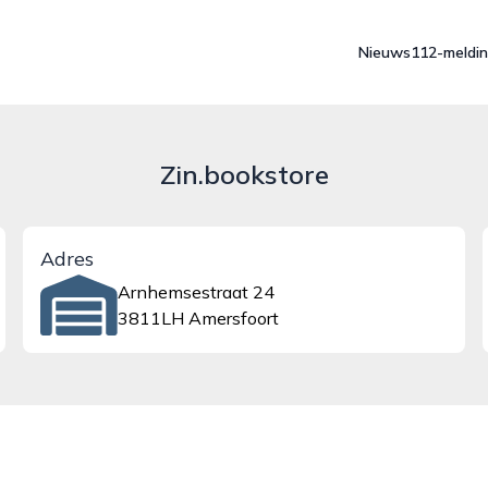
Nieuws
112-meldi
Zin.bookstore
Adres
Arnhemsestraat 24
3811LH Amersfoort