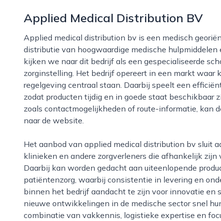
Applied Medical Distribution BV
Applied medical distribution bv is een medisch georiënteerd bedrijf in amersfoort dat zich richt op de
distributie van hoogwaardige medische hulpmiddelen 
kijken we naar dit bedrijf als een gespecialiseerde sch
zorginstelling. Het bedrijf opereert in een markt waar
regelgeving centraal staan. Daarbij speelt een efficiënt
zodat producten tijdig en in goede staat beschikbaar 
zoals contactmogelijkheden of route-informatie, kan d
naar de website.
Het aanbod van applied medical distribution bv sluit aan bij de behoeften van ziekenhuizen,
klinieken en andere zorgverleners die afhankelijk zij
Daarbij kan worden gedacht aan uiteenlopende product
patiëntenzorg, waarbij consistentie in levering en onde
binnen het bedrijf aandacht te zijn voor innovatie e
nieuwe ontwikkelingen in de medische sector snel hun
combinatie van vakkennis, logistieke expertise en focu