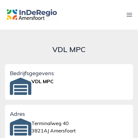
inderegioamersfoort.nl
Ope
VDL MPC
Bedrijfsgegevens
VDL MPC
Adres
Terminalweg 40
3821AJ Amersfoort