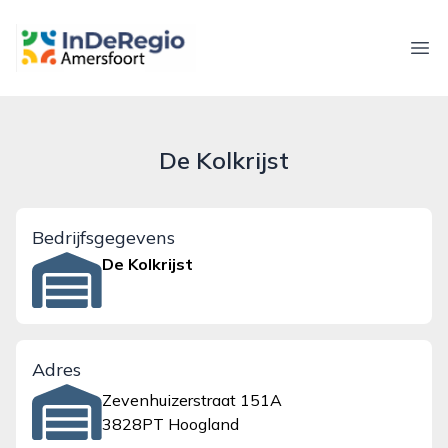
inderegioamersfoort.nl
Ope
De Kolkrijst
Bedrijfsgegevens
De Kolkrijst
Adres
Zevenhuizerstraat 151A
3828PT Hoogland