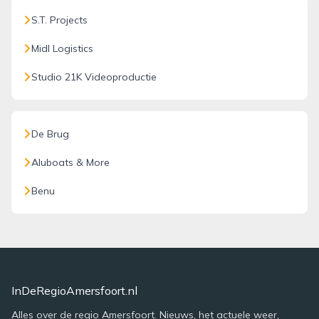
S.T. Projects
Midl Logistics
Studio 21K Videoproductie
De Brug
Aluboats & More
Benu
InDeRegioAmersfoort.nl
Alles over de regio Amersfoort. Nieuws, het actuele weer,