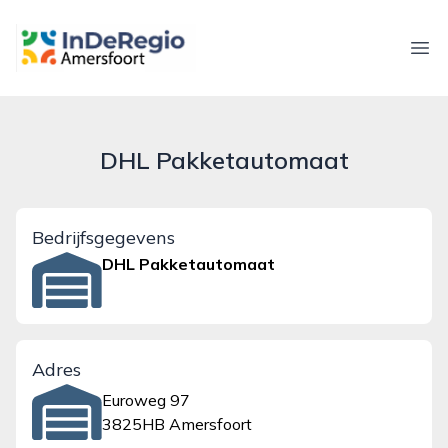
inderegioamersfoort.nl
Ope
DHL Pakketautomaat
Bedrijfsgegevens
DHL Pakketautomaat
Adres
Euroweg 97
3825HB Amersfoort