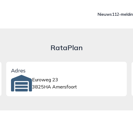
Nieuws
112-meldi
RataPlan
Adres
Euroweg 23
3825HA Amersfoort