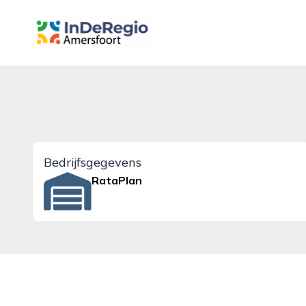
inderegioamersfoort.nl
Bedrijfsgegevens
RataPlan