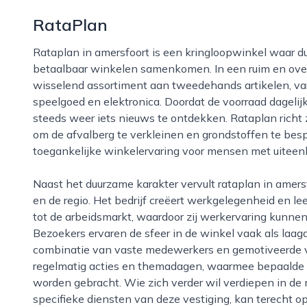
RataPlan
Rataplan in amersfoort is een kringloopwinkel waar duurzaamheid, sociale betrokkenheid en
betaalbaar winkelen samenkomen. In een ruim en overz
wisselend assortiment aan tweedehands artikelen, va
speelgoed en elektronica. Doordat de voorraad dagelijk
steeds weer iets nieuws te ontdekken. Rataplan richt 
om de afvalberg te verkleinen en grondstoffen te bespa
toegankelijke winkelervaring voor mensen met uiteen
Naast het duurzame karakter vervult rataplan in amersfoort ook een belangrijke sociale rol in de stad
en de regio. Het bedrijf creëert werkgelegenheid en 
tot de arbeidsmarkt, waardoor zij werkervaring kunne
Bezoekers ervaren de sfeer in de winkel vaak als laag
combinatie van vaste medewerkers en gemotiveerde vri
regelmatig acties en themadagen, waarmee bepaalde 
worden gebracht. Wie zich verder wil verdiepen in de m
specifieke diensten van deze vestiging, kan terecht op