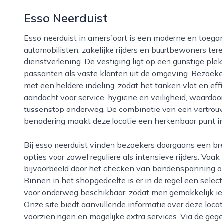
Esso Neerduist
Esso neerduist in amersfoort is een moderne en toegankelijke tank- en servicelocatie waar
automobilisten, zakelijke rijders en buurtbewoners t
dienstverlening. De vestiging ligt op een gunstige plek
passanten als vaste klanten uit de omgeving. Bezoeker
met een heldere indeling, zodat het tanken vlot en eff
aandacht voor service, hygiëne en veiligheid, waardoor
tussenstop onderweg. De combinatie van een vertrouw
benadering maakt deze locatie een herkenbaar punt in
Bij esso neerduist vinden bezoekers doorgaans een breed aanbod aan brandstoffen, waaronder
opties voor zowel reguliere als intensieve rijders. Vaak
bijvoorbeeld door het checken van bandenspanning of h
Binnen in het shopgedeelte is er in de regel een selec
voor onderweg beschikbaar, zodat men gemakkelijk iet
Onze site biedt aanvullende informatie over deze locat
voorzieningen en mogelijke extra services. Via de ge