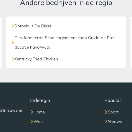
Andere bedrijven in de regio
Dorpshuis De Dissel
Gereformeerde Scholengemeenschap Guido de Brès
(locatie havo/vwo)
Kentucky Fried Chicken
Inderegio
Populair
ortnieuws en
Home
Sport
Weer
Nieuws