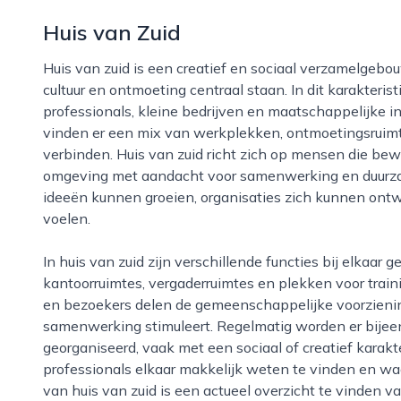
Huis van Zuid
Huis van zuid is een creatief en sociaal verzamelgebouw in amersfoort waar ondernemerschap,
cultuur en ontmoeting centraal staan. In dit karakter
professionals, kleine bedrijven en maatschappelijke 
vinden er een mix van werkplekken, ontmoetingsruimte
verbinden. Huis van zuid richt zich op mensen die bew
omgeving met aandacht voor samenwerking en duurzaa
ideeën kunnen groeien, organisaties zich kunnen on
voelen.
In huis van zuid zijn verschillende functies bij elkaar gebracht, zoals flexibele werkplekken, vaste
kantoorruimtes, vergaderruimtes en plekken voor trai
en bezoekers delen de gemeenschappelijke voorzien
samenwerking stimuleert. Regelmatig worden er bije
georganiseerd, vaak met een sociaal of creatief karak
professionals elkaar makkelijk weten te vinden en wa
van huis van zuid is een actueel overzicht te vinden va