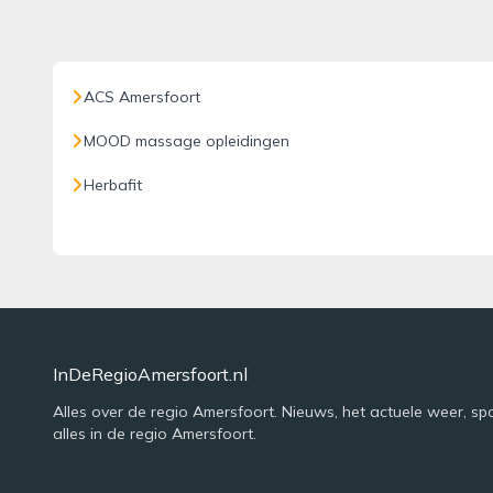
ACS Amersfoort
MOOD massage opleidingen
Herbafit
InDeRegioAmersfoort.nl
Alles over de regio Amersfoort. Nieuws, het actuele weer, sp
alles in de regio Amersfoort.