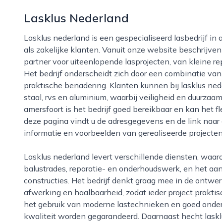
Lasklus Nederland
Lasklus nederland is een gespecialiseerd lasbedrijf in amersfoort dat zich richt op zowel particuliere
als zakelijke klanten. Vanuit onze website beschrijven
partner voor uiteenlopende lasprojecten, van kleine r
Het bedrijf onderscheidt zich door een combinatie v
praktische benadering. Klanten kunnen bij lasklus ne
staal, rvs en aluminium, waarbij veiligheid en duurzaam
amersfoort is het bedrijf goed bereikbaar en kan het f
deze pagina vindt u de adresgegevens en de link naar
informatie en voorbeelden van gerealiseerde projecten
Lasklus nederland levert verschillende diensten, waaronder constructielassen, hekwerk en
balustrades, reparatie- en onderhoudswerk, en het a
constructies. Het bedrijf denkt graag mee in de ontwe
afwerking en haalbaarheid, zodat ieder project prakti
het gebruik van moderne lastechnieken en goed onde
kwaliteit worden gegarandeerd. Daarnaast hecht laskl