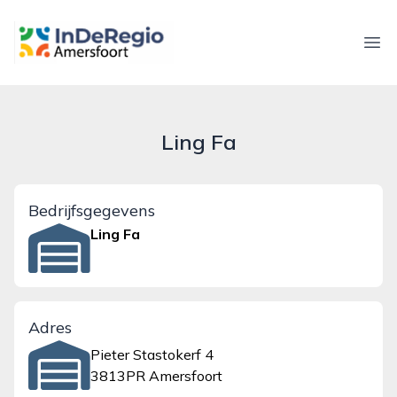
inderegioamersfoort.nl
Ope
Ling Fa
Bedrijfsgegevens
Ling Fa
Adres
Pieter Stastokerf 4
3813PR Amersfoort