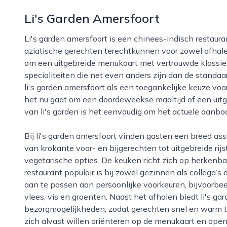
Li's Garden Amersfoort
Li's garden amersfoort is een chinees-indisch restaurant in de stad amersfoort waar liefhebbers van
aziatische gerechten terechtkunnen voor zowel afhale
om een uitgebreide menukaart met vertrouwde klassie
specialiteiten die net even anders zijn dan de standa
li's garden amersfoort als een toegankelijke keuze voo
het nu gaat om een doordeweekse maaltijd of een uitg
van li's garden is het eenvoudig om het actuele aanbod
Bij li's garden amersfoort vinden gasten een breed assortiment aan traditionele gerechten, variërend
van krokante voor- en bijgerechten tot uitgebreide rijs
vegetarische opties. De keuken richt zich op herkenba
restaurant populair is bij zowel gezinnen als collega’s
aan te passen aan persoonlijke voorkeuren, bijvoorbee
vlees, vis en groenten. Naast het afhalen biedt li's g
bezorgmogelijkheden, zodat gerechten snel en warm 
zich alvast willen oriënteren op de menukaart en open