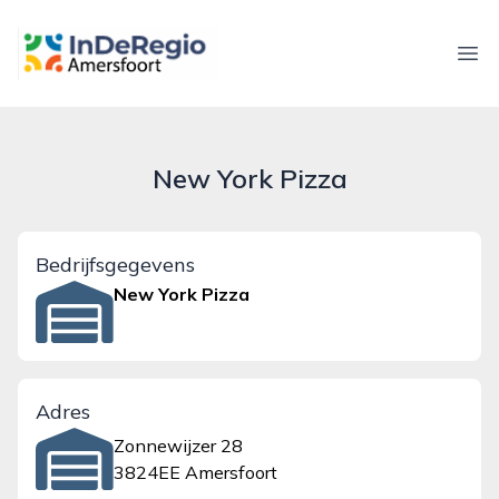
inderegioamersfoort.nl
Ope
New York Pizza
Bedrijfsgegevens
New York Pizza
Adres
Zonnewijzer 28
3824EE Amersfoort