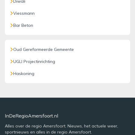
Diwali
Viessmann
Bar Beton
Oud Gereformeerde Gemeente
UGLI Projectinrichting
Haskoning
InDeRegioAmersfoort.nl
Alles over de regio Amersfoort. Nieuws, het actuele weer,
sportnieuws en alles in de regio Amersfoort.