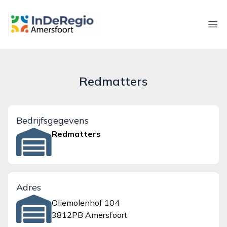
inderegioamersfoort.nl
Ope
Redmatters
Bedrijfsgegevens
Redmatters
Adres
Oliemolenhof 104
3812PB Amersfoort