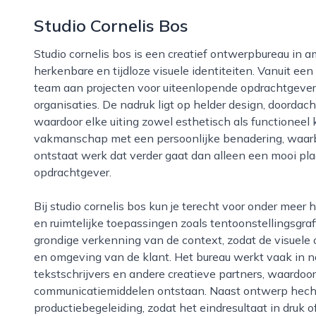
Studio Cornelis Bos
Studio cornelis bos is een creatief ontwerpbureau in amersfoort dat zich richt op het vormgeven van
herkenbare en tijdloze visuele identiteiten. Vanuit ee
team aan projecten voor uiteenlopende opdrachtgevers
organisaties. De nadruk ligt op helder design, doordac
waardoor elke uiting zowel esthetisch als functioneel 
vakmanschap met een persoonlijke benadering, waarbij
ontstaat werk dat verder gaat dan alleen een mooi plaa
opdrachtgever.
Bij studio cornelis bos kun je terecht voor onder meer huisstijlen, drukwerk, boekontwerp, illustratie
en ruimtelijke toepassingen zoals tentoonstellingsgraf
grondige verkenning van de context, zodat de visuele o
en omgeving van de klant. Het bureau werkt vaak in
tekstschrijvers en andere creatieve partners, waardoo
communicatiemiddelen ontstaan. Naast ontwerp hecht 
productiebegeleiding, zodat het eindresultaat in druk o