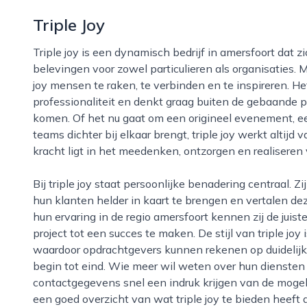
Triple Joy
Triple joy is een dynamisch bedrijf in amersfoort dat zich richt op het creëren van betekenisvolle
belevingen voor zowel particulieren als organisaties. M
joy mensen te raken, te verbinden en te inspireren. Het
professionaliteit en denkt graag buiten de gebaande 
komen. Of het nu gaat om een origineel evenement, 
teams dichter bij elkaar brengt, triple joy werkt altijd
kracht ligt in het meedenken, ontzorgen en realiseren
Bij triple joy staat persoonlijke benadering centraal. Zij nemen de tijd om de wensen en doelen van
hun klanten helder in kaart te brengen en vertalen de
hun ervaring in de regio amersfoort kennen zij de juist
project tot een succes te maken. De stijl van triple joy
waardoor opdrachtgevers kunnen rekenen op duidelij
begin tot eind. Wie meer wil weten over hun diensten 
contactgegevens snel een indruk krijgen van de mogel
een goed overzicht van wat triple joy te bieden heeft 