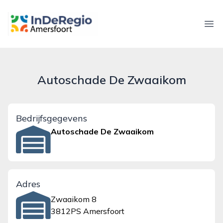
inderegioamersfoort.nl
Ope
Autoschade De Zwaaikom
Bedrijfsgegevens
Autoschade De Zwaaikom
Adres
Zwaaikom 8
3812PS Amersfoort