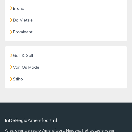
Bruna
Da Vietsie
Prominent
Gall & Gall
Van Os Mode
Stiho
InDeRegioAmersfoort.nl
Alles over de regio Amersfoort. Nieuws, het actuele weer,