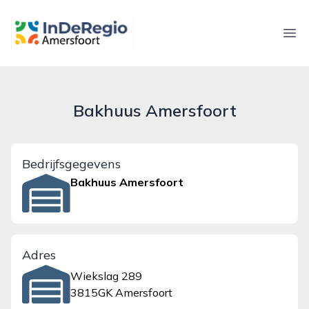
inderegioamersfoort.nl
Ope
Bakhuus Amersfoort
Bedrijfsgegevens
Bakhuus Amersfoort
Adres
Wiekslag 289
3815GK Amersfoort