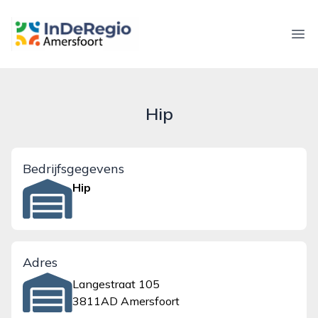
inderegioamersfoort.nl
Ope
Hip
Bedrijfsgegevens
Hip
Adres
Langestraat 105
3811AD Amersfoort