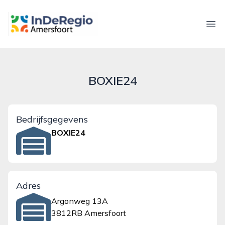
inderegioamersfoort.nl
Ope
BOXIE24
Bedrijfsgegevens
BOXIE24
Adres
Argonweg 13A
3812RB Amersfoort