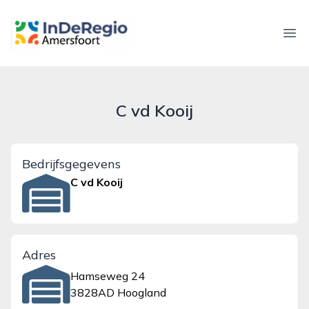
inderegioamersfoort.nl
Ope
C vd Kooij
Bedrijfsgegevens
C vd Kooij
Adres
Hamseweg 24
3828AD Hoogland