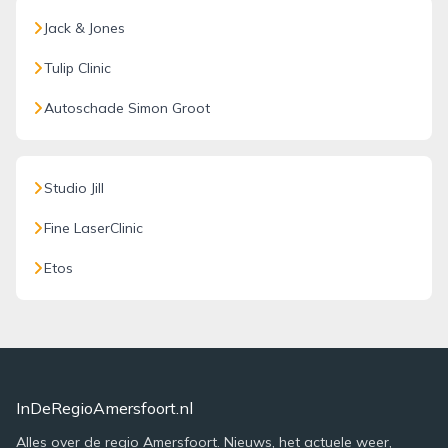
Jack & Jones
Tulip Clinic
Autoschade Simon Groot
Studio Jill
Fine LaserClinic
Etos
InDeRegioAmersfoort.nl
Alles over de regio Amersfoort. Nieuws, het actuele weer,