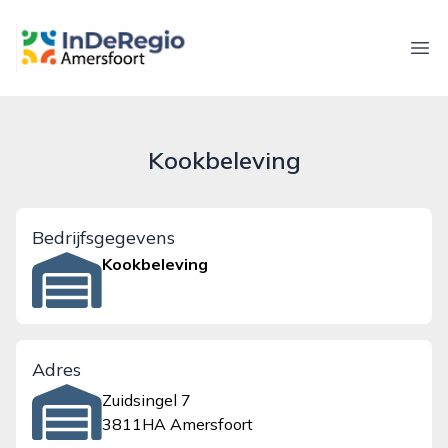
inderegioamersfoort.nl
Ope
Kookbeleving
Bedrijfsgegevens
Kookbeleving
Adres
Zuidsingel 7
3811HA Amersfoort