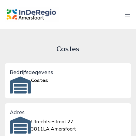
inderegioamersfoort.nl
Ope
Costes
Bedrijfsgegevens
Costes
Adres
Utrechtsestraat 27
3811LA Amersfoort