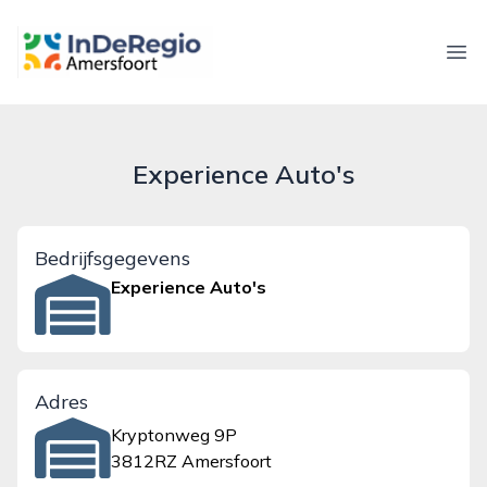
inderegioamersfoort.nl
Ope
Experience Auto's
Bedrijfsgegevens
Experience Auto's
Adres
Kryptonweg 9P
3812RZ Amersfoort