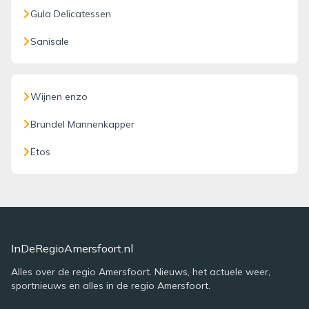
Gula Delicatessen
Sanisale
Wijnen enzo
Brundel Mannenkapper
Etos
InDeRegioAmersfoort.nl
Alles over de regio Amersfoort. Nieuws, het actuele weer,
sportnieuws en alles in de regio Amersfoort.