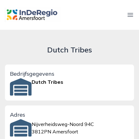
inderegioamersfoort.nl
Ope
Dutch Tribes
Bedrijfsgegevens
Dutch Tribes
Adres
Nijverheidsweg-Noord 94C
3812PN Amersfoort